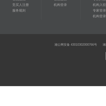
竞买人注册
机构登录
机构入驻
服务规则
专家登录
机构登录
湘公网安备 43010302000766号
湘